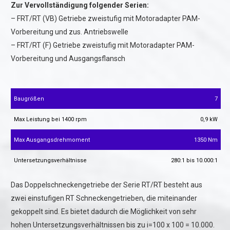
Zur Vervollständigung folgender Serien:
– FRT/RT (VB) Getriebe zweistufig mit Motoradapter PAM-
Vorbereitung und zus. Antriebswelle
– FRT/RT (F) Getriebe zweistufig mit Motoradapter PAM-
Vorbereitung und Ausgangsflansch
Baugrößen
7
Max Leistung bei 1400 rpm
0,9 kW
Max Ausgangsdrehmoment
1350 Nm
Untersetzungsverhältnisse
280:1 bis 10.000:1
Das Doppelschneckengetriebe der Serie RT/RT besteht aus
zwei einstufigen RT Schneckengetrieben, die miteinander
gekoppelt sind. Es bietet dadurch die Möglichkeit von sehr
hohen Untersetzungsverhältnissen bis zu i=100 x 100 = 10.000.