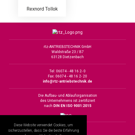
Rexnord Tollok
rtz-ANTRIEBSTECHNIK GmbH
Waldstraße 23 / B7
63128 Dietzenbach
Tel: 06074 - 48 16 2- 0
Fax: 06074 - 48 16 2- 20
info@rtz-antriebstechnik.de
Die Aufbau- und Ablauforganisation
des Unternehmens ist zertifiziert
nach
DIN EN ISO 9001:2015
Diese Website verwendet Cookies, um
Impressum
sicherzustellen, dass Sie die beste Erfahrung