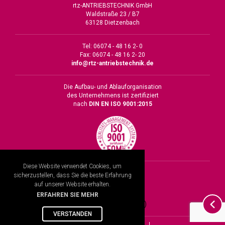
rtz-ANTRIEBSTECHNIK GmbH
Waldstraße 23 / B7
63128 Dietzenbach
Tel: 06074 - 48 16 2- 0
Fax: 06074 - 48 16 2- 20
info@rtz-antriebstechnik.de
Die Aufbau- und Ablauforganisation
des Unternehmens ist zertifiziert
nach
DIN EN ISO 9001:2015
Diese Website verwendet Cookies, um
Impressum
sicherzustellen, dass Sie die beste Erfahrung
Datenschutz
auf unserer Website erhalten.
AGB
ERFAHREN SIE MEHR
Cookie-Richtlinie (EU)
VERSTANDEN