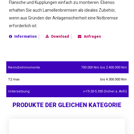
Flansche und Kupplungen einfach zu montieren. Ebenso
erhalten Sie auch Lamellenbremsen als ideales Zubehör,
wenn aus Gründen der Anlagensicherheit eine Notbremse
erforderlich ist.
Information
Download
Anfragen
Nenndrehmomente
700.000 Nm bis 2.400.000 Nm
T2 max
bis 4.300.000 Nm
Untersetzung
i=19.20-5.330 (höher a. Anfr)
PRODUKTE DER GLEICHEN KATEGORIE