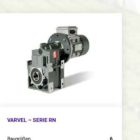
VARVEL – SERIE RN
Baugrößen
6