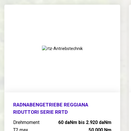
RADNABENGETRIEBE REGGIANA
RIDUTTORI SERIE RRTD
Drehmoment
60 daNm bis 2.920 daNm
T2 max
50.000 Nm