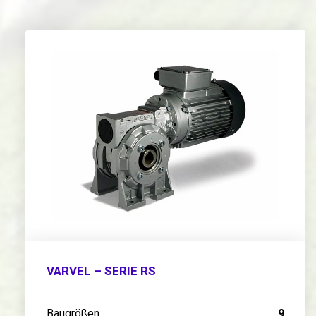
VARVEL – SERIE RS
Baugrößen
9