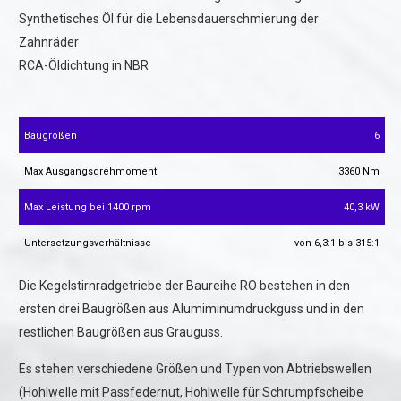
Synthetisches Öl für die Lebensdauerschmierung der
Zahnräder
RCA-Öldichtung in NBR
Baugrößen
6
Max Ausgangsdrehmoment
3360 Nm
Max Leistung bei 1400 rpm
40,3 kW
Untersetzungsverhältnisse
von 6,3:1 bis 315:1
Die Kegelstirnradgetriebe der Baureihe RO bestehen in den
ersten drei Baugrößen aus Alumiminumdruckguss und in den
restlichen Baugrößen aus Grauguss.
Es stehen verschiedene Größen und Typen von Abtriebswellen
(Hohlwelle mit Passfedernut, Hohlwelle für Schrumpfscheibe