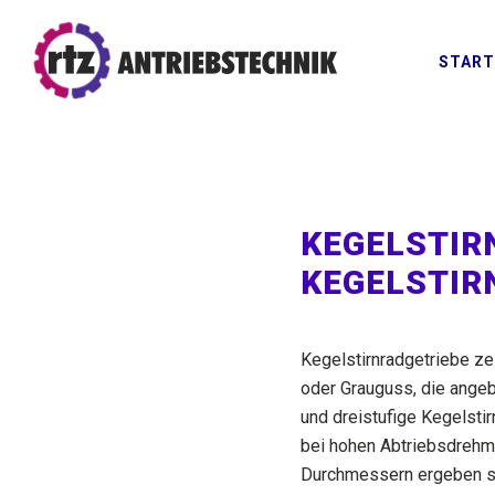
START
KEGELSTIR
KEGELSTI
Kegelstirnradgetriebe z
oder Grauguss, die ange
und dreistufige Kegelsti
bei hohen Abtriebsdrehm
Durchmessern ergeben si