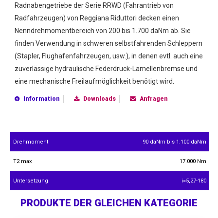
Radnabengetriebe der Serie RRWD (Fahrantrieb von
Radfahrzeugen) von Reggiana Riduttori decken einen
Nenndrehmomentbereich von 200 bis 1.700 daNm ab. Sie
finden Verwendung in schweren selbstfahrenden Schleppern
(Stapler, Flughafenfahrzeugen, usw.), in denen evtl. auch eine
zuverlässige hydraulische Federdruck-Lamellenbremse und
eine mechanische Freilaufmöglichkeit benötigt wird.
Information
Downloads
Anfragen
Drehmoment
90 daNm bis 1.100 daNm
T2 max
17.000 Nm
Untersetzung
i=5,27-180
PRODUKTE DER GLEICHEN KATEGORIE