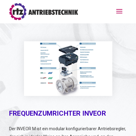
FREQUENZUMRICHTER INVEOR
Der INVEOR M ist ein mod­u­lar kon­fig­urier­barer Antriebsregler,