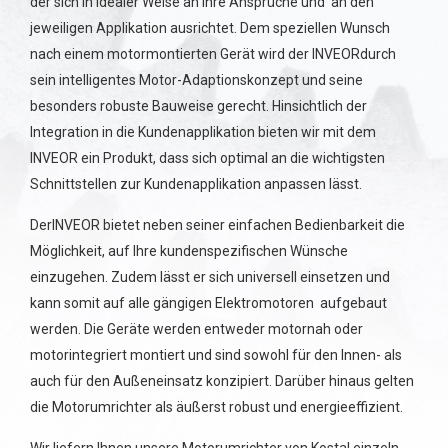
der sich in ide­aler Weise an ihre Ansprüche und an den
jeweiligen Ap­p­lika­tion aus­richtet. Dem speziellen Wunsch
nach einem motormontierten Gerät wird der INVEORdurch
sein intelligentes Motor-Adaptionskonzept und seine
besonders robuste Bauweise gerecht. Hinsichtlich der
Integration in die Kundenapplikation bieten wir mit dem
INVEOR ein Produkt, dass sich optimal an die wichtig­sten
Schnittstellen zur Kun­de­nap­p­lika­tion anpassen lässt.
DerINVEOR bietet neben seiner einfachen Bedienbarkeit die
Möglichkeit, auf Ihre kundenspezifischen Wünsche
einzugehen. Zudem lässt er sich universell einsetzen und
kann somit auf alle gängigen Elektromotoren aufgebaut
werden. Die Geräte werden entweder motornah oder
motorintegriert montiert und sind sowohl für den Innen- als
auch für den Außeneinsatz konzipiert. Darüber hinaus gelten
die Motorumrichter als äußerst robust und energieeffizient.