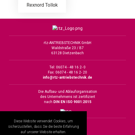
Rexnord Tollok
rtz-ANTRIEBSTECHNIK GmbH
Waldstraße 23 / B7
63128 Dietzenbach
Tel: 06074 - 48 16 2- 0
Fax: 06074 - 48 16 2- 20
info@rtz-antriebstechnik.de
Die Aufbau- und Ablauforganisation
des Unternehmens ist zertifiziert
nach
DIN EN ISO 9001:2015
Diese Website verwendet Cookies, um
Impressum
sicherzustellen, dass Sie die beste Erfahrung
Datenschutz
auf unserer Website erhalten.