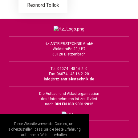
Rexnord Tollok
rtz-ANTRIEBSTECHNIK GmbH
Waldstraße 23 / B7
63128 Dietzenbach
Tel: 06074 - 48 16 2- 0
Fax: 06074 - 48 16 2- 20
info@rtz-antriebstechnik.de
Die Aufbau- und Ablauforganisation
des Unternehmens ist zertifiziert
nach
DIN EN ISO 9001:2015
Diese Website verwendet Cookies, um
Impressum
sicherzustellen, dass Sie die beste Erfahrung
Datenschutz
auf unserer Website erhalten.